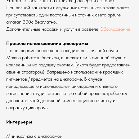
Profoto D1 500 2 шт. на стойках (роллеры и c-stand).
При полной занятости импульсных источников в зале может
присутствовать один постоянный источник света apture
amaran 300c бесплатно.
Дополнительные насадки и услуги в разделе
Оборудование
Правила использования циклорамы
На циклораме запрещено находиться в грязной обуви.
Можно работать босиком, в носках или в сменной обуви с
наклеенным на подошву скотчем. (скотч будет предоставлен
администратором). Запрещено использование красящих
пигментов / предметов на циклораме. В случае
ненадлежащего использования циклорамы и сильного
загрязнения студия оставляет за собой право потребовать
дополнительной денежной компенсации за очистку и
покраску циклорамы.
Интерьеры
Минимализм с циклорамой